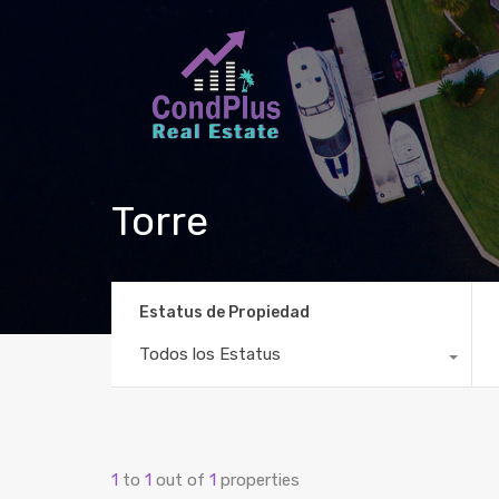
Torre
Estatus de Propiedad
Todos los Estatus
1
to
1
out of
1
properties