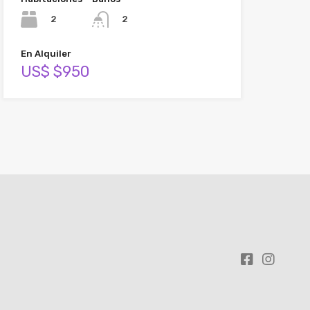
2
2
En Alquiler
US$ $950