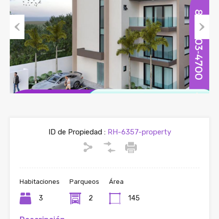
Previous
Next
ID de Propiedad :
RH-6357-property
Habitaciones
Parqueos
Área
3
2
145